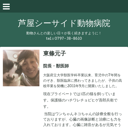
芦屋シーサイド動物病院
動物さんとの楽しい日々が長く続きますように！
tel :
0797-38-8610
東條元子
院長・獣医師
大阪府立大学獣医学科卒業以来、育児中の7年間を
のぞき、獣医臨床に携わってきましたが、子供の高
校卒業を契機に2011年9月に開業いたしました。
現在プライベートでは1匹の猫を飼っていま
す。保護猫のハチワレチョビヒゲ吾郎兵衛で
す。
当院はワンちゃんネコちゃんの診療全般を行っ
ておりますが、心臓の画像診断と治療にも力を
入れております。心臓に雑音があるが元気そう