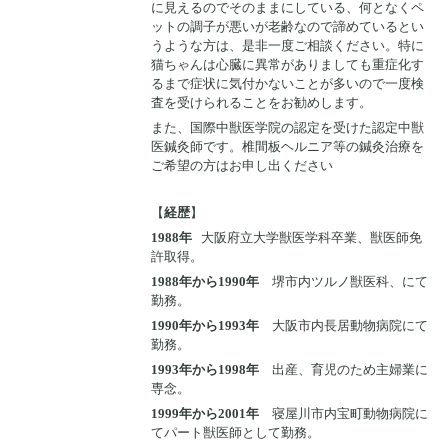
に見えるのでそのままにしている、何となくペ
ットの調子が悪いが老齢なので諦めているとい
うような方は、是非一度ご相談ください。特に
猫ちゃんは心臓に異常がありましても重症化す
るまで症状に気付かないことが多いので一度検
査を受けられることをお勧めします。
また、国際中獣医学院の認定を受けた認定中獣
医鍼灸師です。椎間板ヘルニア等の鍼灸治療を
ご希望の方はお申し出ください
【
経歴
】
1988年
大阪府立大学獣医学科卒業、獣医師免
許取得。
1988年から1990年
堺市内ツルノ獣医科、にて
勤務。
1990年から1993年
大阪市内長居動物病院にて
勤務。
1993年から1998年
出産、育児のため主婦業に
専念。
1999年から2001年
寝屋川市内宝町動物病院に
てパート獣医師として勤務。