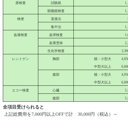
尿検査
試験紙
1,
顕微鏡検査
1,
検便
直接法
集中法
1,
血液検査
血球検査
1,
血液塗抹
2,
生化学検査
3,30
レントゲン
胸部
猫・小型犬
4,95
中型犬以上
6,60
腹部
猫・小型犬
4,95
中型犬以上
6,60
エコー検査
心臓
5,
腹部
5,
全項目受けられると
上記総費用を7,000円以上OFFで計 30,000円（税込）～