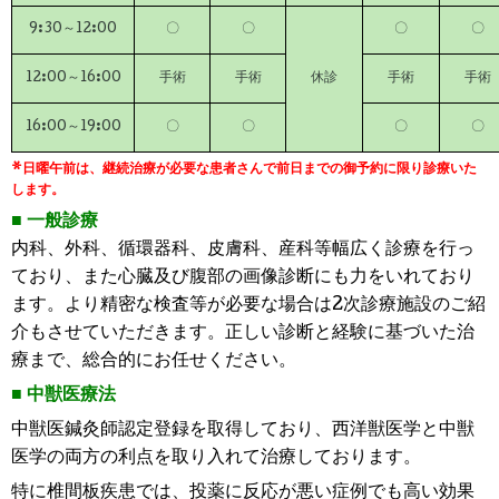
9:30～12:00
〇
〇
〇
〇
12:00～16:00
手術
手術
休診
手術
手術
16:00～19:00
〇
〇
〇
〇
*日曜午前は、継続治療が必要な患者さんで前日までの御予約に限り診療いた
します。
■
一般診療
内科、外科、循環器科、皮膚科、産科等幅広く診療を行っ
ており、また心臓及び腹部の画像診断にも力をいれており
ます。より精密な検査等が必要な場合は2次診療施設のご紹
介もさせていただきます。正しい診断と経験に基づいた治
療まで、総合的にお任せください。
■
中獣医療法
中獣医鍼灸師認定登録を取得しており、
西洋獣医学と中獣
医学の両方の利点を取り入れて治療しております。
特に椎間板疾患では、投薬に反応が悪い症例でも高い効果