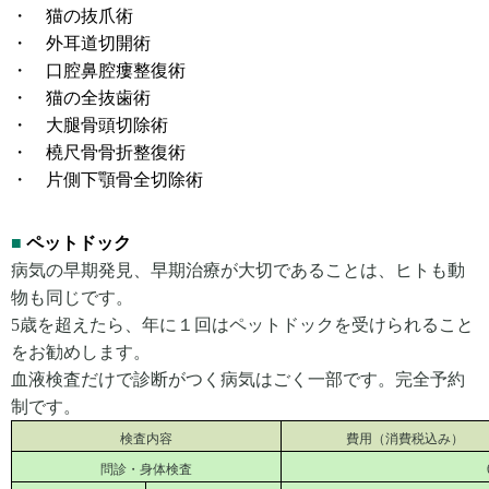
・ 猫の抜爪術
・ 外耳道切開術
・ 口腔鼻腔瘻整復術
・ 猫の全抜歯術
・ 大腿骨頭切除術
・ 橈尺骨骨折整復術
・ 片側下顎骨全切除術
■
ペットドック
病気の早期発見、早期治療が大切であることは、ヒトも動
物も同じです。
5歳を超えたら、年に１回はペットドックを受けられること
をお勧めします。
血液検査だけで診断がつく病気はごく一部です。完全予約
制です。
検査内容
費用（消費税込み）
問診・身体検査