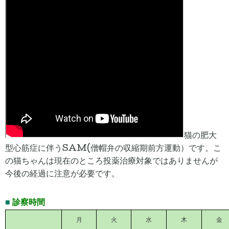
猫の肥大
型心筋症に伴うSAM(僧帽弁の収縮期前方運動）です。こ
の猫ちゃんは現在のところ投薬治療対象ではありませんが
今後の経過に注意が必要です。
■
診察時間
月
火
水
木
金