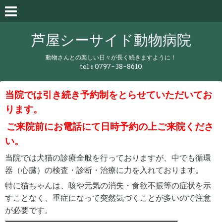
芦屋シーサイド動物病院
動物さんとの楽しい日々が長く続きますように！
tel :
0797-38-8610
当院では引き続き予約制をとらせていただいてお
ります。
ご来院前にお電話にて日時予約の上ご来院くださ
い。
当院では犬猫の診療全般を行っておりますが、中でも循環
器（心臓）の検査・診断・治療に力を入れております。
特に猫ちゃんは、咳や元気の消失・食欲不振等の症状を示
すことなく、重症になって突然気づくことが多いので注意
が必要です。