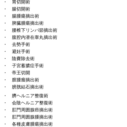
・ 胃切開術
・ 腸切開術
・ 腸腫瘍摘出術
・ 脾臓腫瘍摘出術
・ 腰椎下リンパ節摘出術
・ 腹腔内潜在睾丸摘出術
・ 去勢手術
・ 避妊手術
・ 陰嚢除去術
・ 子宮蓄膿症手術
・ 帝王切開
・ 膣腫瘤摘出術
・ 膀胱結石摘出術
・ 臍ヘルニア整復術
・ 会陰ヘルニア整復術
・ 肛門周囲腺癌摘出術
・ 肛門周囲腺腫摘出術
・ 各種皮膚腫瘍摘出術