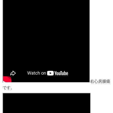
右心房腫瘍
です。